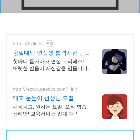
https://hidic.kr
광고
웅얼대던 면접생 합격시킨 템
면접 합격 필수템
첫마디 듣자마자 면접 프리패스!
또렷한 발음이 자신감을 만듭니다.
http://recruit.daekyo.com/
광고
대교 눈높이 선생님 모집
채용공고, 원하는 요일, 오직 학습
관리만! 교육서비스 업계 1위!