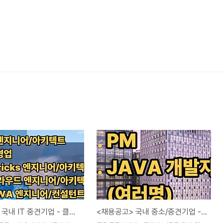
과천소재, 국내 IT 중견기업 - 클라우드 엔지니어, 영업 등 채용 중
<채용공고> 국내 중소/중견기업 - 1. PM, 2. JAVA 개발자 (여러명) 채용 진행 중