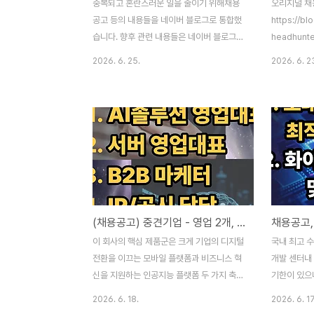
중복되고 혼란스러운 일을 줄이기 위해채용
오리지널 채
공고 등의 내용들을 네이버 블로그로 통합했
https://bl
습니다. 향후 관련 내용들은 네이버 블로그에
headhunt
서 확인 바랍니다. 아래 바로가기 링크를 달
고) 국내 중
2026. 6. 25.
2026. 6. 2
아 두었습니다. 참고 바랍니다.
포지션 오픈,
https://blog.naver.com/best-
적인 MSP
headhunter 베스트 헤드헌터 스토리 : 네이
들과 총판 및
버 블로그아이티(iT), 하이테크 분야 전문 헤
지...blog.
드헌터 서울 강남 도곡동 소재, 서치펌 로이
컨설팅에서 15년째 전업 헤드헌터로 활동하
는 중. (컨텍:
bestheadhunter@roiconsulting.co.kr)blog.naver.com
(채용공고) 중견기업 - 영업 2개, 마케터 1개, IR담당자 1개, 포지션 오픈 진행 중
이 회사의 핵심 제품군은 크게 기업의 디지털
국내 최고 
전환을 이끄는 모바일 플랫폼과 비즈니스 혁
개발 센터내 
신을 지원하는 인공지능 플랫폼 두 가지 축으
기한이 있으
로 구성되어 있습니다. 최근에는 축적된 모바
한 내용은 아
2026. 6. 18.
2026. 6. 17
일 기술력 위에 AI 에이전트와 자동화 기술을
https://bl