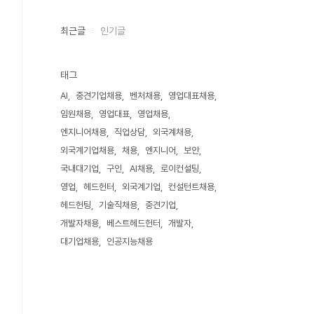
최근글
인기글
태그
AI
중견기업채용
벤처채용
영업대표채용
임원채용
영업대표
영업채용
엔지니어채용
직업상담
외국계채용
외국계기업채용
채용
엔지니어
보안
국내대기업
구인
AI채용
로이컨설팅
영업
헤드헌터
외국계기업
컨설턴트채용
헤드헌팅
기술직채용
중견기업
개발자채용
베스트헤드헌터
개발자
대기업채용
인공지능채용