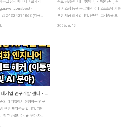
용공고 상세 페이지 바로가기
주로 공공분야에 그룹웨어, 기록물 관리, 결
og.naver.com/best-
제 시스템 등을 공급해온 국내 소프트웨어 솔
er/224324214863 (채용공
루션 제공 회사입니다. 탄탄한 고객층을 보유
견기업 - 클라우드 엔지니어, 영업
한 곳으로 최첨단 기술을 배울 수 있고, 안정
3.
2026. 6. 19.
 총 7개경기 과천에 위치한 대표
적인 직업안정성을 제공하는 곳입니다. 많은
 기업입니다. 해외 유수의 벤더사
관심 부탁 드립니다. 1. PM 2. JAVA 개발자
 리셀링, 컨설팅, 기술
(여러 명) ★ 보다 자세한 내용은 아래 글 참
naver.com
고 바랍니다.
https://blog.naver.com/best-
headhunter/224320480842 (채용공
고) 국내중견기업 - PM, JAVA개발자, 여러
명 포지션 오픈그룹웨어, 기록관리시스템, 온
나라 시스템 등 주로 공공분야 업무혁신 솔루
채용공고, 대기업 연구개발 센터 - AI 관련 포지션 3개, 진행 중
션을 공급하는 전문 기업입니
다....blog.naver.com
수준의 대기업에서 진행하는 연구
AI 관련 포지션들 입니다. 지원
니 참고 바랍니다. ★ 보다 자세
래 글 참고 바랍니다.
.
og.naver.com/best-