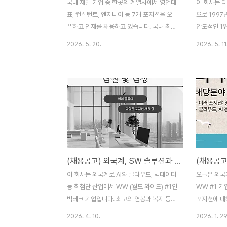
국내 재벌 기업 중 한곳의 계열사에서 영업대
이 회사는 
표, 컨설턴트, 엔지니어 등 7개 포지션을 오
으로 199
픈하고 인재를 채용하고 있습니다. 국내 최고
압도적인 1
수준의 복지혜택과 매우 뛰어난 직업안정성
기업입니다. 
2026. 5. 20.
2026. 5. 11
을 보장 받으실 수 있습니다. 많은 관심 부탁
원 정도를 하
드립니다. ★ 보다 상세한 내용은 아래 글 참
높은 직업 
고 바랍니다.
부탁 드립니
https://behuni.com/2026/05/bigco-
글 참고 바랍
sales-pre-post.html (채용공고) 대기업
https://b
SI 계열사 - 영업대표, 영업지원 프리세일즈,
외국계 디지털
고객지원 엔지니어 채용국내 대기업 SI 계열
키텍트, 임원
사에서 진행하는 영업대표, 영업지원 프리세
픈외국계 디
일즈 컨설턴트, 고객지원 기술지원 엔지니어
행하는 채용 
(채용공고) 외국계, SW 솔루션과 서비스 분야 #1 기업 - 영업, 컨설팅, 팀장 등 다양한 포지션 채용 중
채용에 대해 소개하는 글
지션: 아키텍
www.behuni.com
턴트)www.b
이 회사는 외국계로 AI와 클라우드, 빅데이터
오늘은 외국
등 최첨단 산업에서 WW (월드 와이드) #1인
WW #1 
빅테크 기업입니다. 최고의 연봉과 복지 등
포지션에 대
처우를 보장하며, 입사 시 높은 세계 최첨단
세계 최고 수
2026. 4. 10.
2026. 1. 29
기술력을 경험해 볼 수 있습니다. 쉽게 합격
최첨단 기술