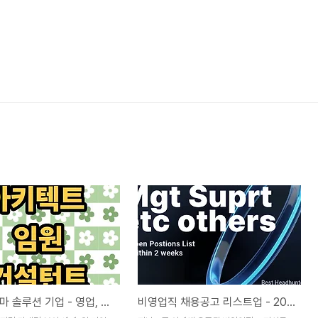
외국계 디마 솔루션 기업 - 영업, 임원, 컨설턴트, 아키텍트, 4개 포지션 오픈 (각1명)
비영업직 채용공고 리스트업 - 2026년 4월 현재, 총11개 기업, 32개 포지션 (오픈된지 2주 이내만 정리)