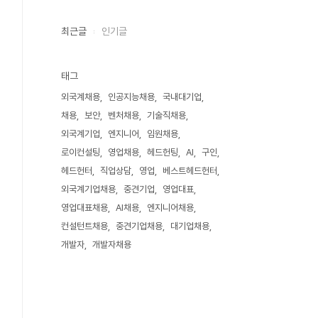
최근글
인기글
태그
외국계채용
인공지능채용
국내대기업
채용
보안
벤처채용
기술직채용
외국계기업
엔지니어
임원채용
로이컨설팅
영업채용
헤드헌팅
AI
구인
헤드헌터
직업상담
영업
베스트헤드헌터
외국계기업채용
중견기업
영업대표
영업대표채용
AI채용
엔지니어채용
컨설턴트채용
중견기업채용
대기업채용
개발자
개발자채용