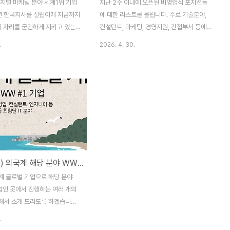
디지털 마케팅 분야 세계1위 기업
지난 2주 이내에 오픈된 비영업직 포지션들
7년 한국지사를 설립이래 지금까지
에 대한 리스트를 올립니다. 주로 기술분야,
위 자리를 굳건하게 지키고 있는
컨설턴트, 마케팅, 경영지원, 간접부서 등에
직원 약 120명, 매출 약 700억
서 올라온 포지션들입니다. 정리는 오픈된지
.
2026. 4. 30.
고 있으며, 경쟁력 있는 연봉과
2주가 지나지 않은 것들로 모았습니다. 왜냐
안정성을 제공합니다. 많은 관심
하면 2주가 지나면 그 Status에 변화가 있을
다. ★ 자세한 내용은 아래 링크
수 있기 때문입니다. 1대1로 연락을 주시면,
니다.
보유한 모든 포지션을 대상으로, 의뢰를 주신
ehuni.com/2026/05/dimasolnum1.html
고객사에 포지션의 현 상태를 일일이 확인해
 마케팅 솔루션 전문 기업 - 아
가면서, 연락주신 후보자님의 경력과 경험을
, 컨설턴트, 영업대표 포지션 오
비추어 매칭을 맞춰 보도록 하겠습니다. 많은
지털 마케팅 솔루션 회사에서 진
관심 부탁 드립니다. 보다 상세한 내용은 아
포지션들에 대한 안내 (오픈 포
래 링크 글에서 확인 바랍니다. (채용공고) 현
(채용공고) 외국계 해당 분야 WW #1 기업 - 여러 포지션 다수 채용
트, 프리세일즈, 영업, 임원, 컨설
재 채용 중인 - 기술, 경영지원, 기타 분야 직
ehuni.com
무들 오픈 포지션 모음지난 2주 이내에 오픈
계 글로벌 기업으로 해당 분야
된 테크 기술직, 경영지원 간접직, C..
기업인 곳에서 진행하는 여러 개의
해서 소개 드리도록 하겠습니다.
준의 연봉을 받으실 수 있으며,
.
과 트랜드를 익히실 수 있는 곳입