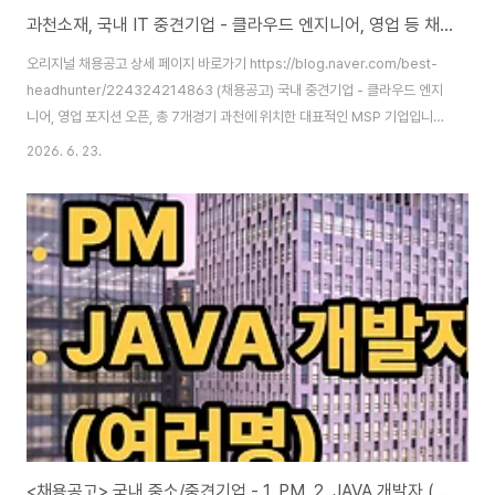
과천소재, 국내 IT 중견기업 - 클라우드 엔지니어, 영업 등 채용 중
오리지널 채용공고 상세 페이지 바로가기 https://blog.naver.com/best-
headhunter/224324214863 (채용공고) 국내 중견기업 - 클라우드 엔지
니어, 영업 포지션 오픈, 총 7개경기 과천에 위치한 대표적인 MSP 기업입니
다. 해외 유수의 벤더사들과 총판 및 리셀링, 컨설팅, 기술
2026. 6. 23.
지...blog.naver.com
<채용공고> 국내 중소/중견기업 - 1. PM, 2. JAVA 개발자 (여러명) 채용 진행 중