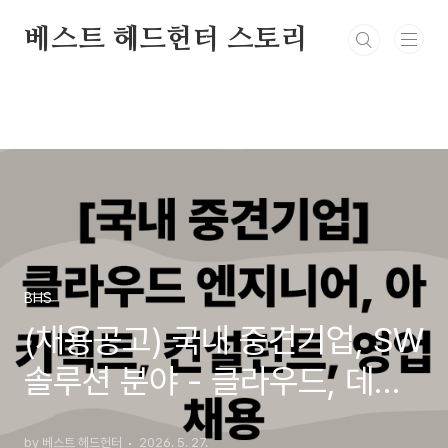
본문 바로가기
베스트 헤드헌터 스토리
BHS
(채용공고) 국내 중견기업, SW
솔루션 분야 - 클라우드, 데이
터 파트 아키텍트, 엔지니어,
by 베스트 헤드헌터
2026. 5. 27.